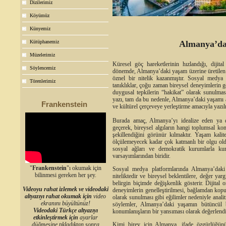
Dizilerimiz
Köyümüz
Künyemiz
Kütüphanemiz
Almanya’da
Müzelerimiz
Küresel göç hareketlerinin hızlandığı, dijital
Söylencemiz
dönemde, Almanya’daki yaşam üzerine üretilen s
öznel bir nitelik kazanmıştır. Sosyal medya 
Törenlerimiz
tanıklıklar, çoğu zaman bireysel deneyimlerin g
duygusal tepkilerin “hakikat” olarak sunulması
yazı, tam da bu nedenle, Almanya’daki yaşamı a
Frankenstein
ve kültürel çerçeveye yerleştirme amacıyla yazılm
Burada amaç, Almanya’yı idealize eden ya da
geçerek, bireysel algıların hangi toplumsal kon
şekillendiğini görünür kılmaktır. Yaşam kalite
ölçülemeyecek kadar çok katmanlı bir olgu oldu
sosyal ağları ve demokratik kurumlarla kur
varsayımlarından biridir.
"
Frankenstein
"ı okumak için
Sosyal medya platformlarında Almanya’daki
bilinmesi gereken her şey.
niteliktedir ve bireysel beklentilere, değer yar
belirgin biçimde değişkenlik gösterir. Dijital
Videoyu rahat izlemek ve videodaki
deneyimlerin genelleştirilmesi, bağlamdan kopu
altyazıyı rahat okumak için
video
olarak sunulması gibi eğilimler nedeniyle anali
ekranını büyültünüz!
söylemler, Almanya’daki yaşamın bütüncül b
Videodaki Türkçe altyazıyı
konumlanışların bir yansıması olarak değerlendir
etkinleştirmek için
ayarlar
düğmesine tıkladıktan sonra
Kimi birey için Almanya, ifade özgürlüğünü