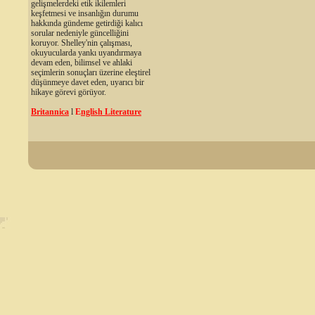
gelişmelerdeki etik ikilemleri
keşfetmesi ve insanlığın durumu
hakkında gündeme getirdiği kalıcı
sorular nedeniyle güncelliğini
koruyor. Shelley'nin çalışması,
okuyucularda yankı uyandırmaya
devam eden, bilimsel ve ahlaki
seçimlerin sonuçları üzerine eleştirel
düşünmeye davet eden, uyarıcı bir
hikaye görevi görüyor.
Britannica
l
E
nglish Literature