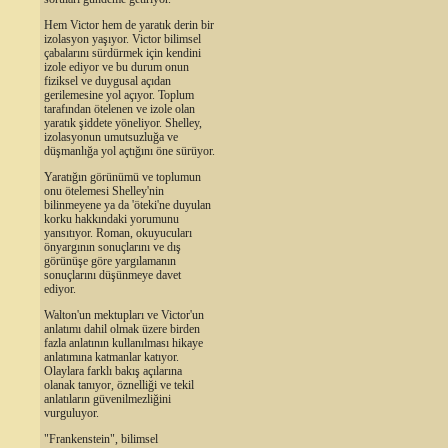
Hem Victor hem de yaratık derin bir
izolasyon yaşıyor. Victor bilimsel
çabalarını sürdürmek için kendini
izole ediyor ve bu durum onun
fiziksel ve duygusal açıdan
gerilemesine yol açıyor. Toplum
tarafından ötelenen ve izole olan
yaratık şiddete yöneliyor. Shelley,
izolasyonun umutsuzluğa ve
düşmanlığa yol açtığını öne sürüyor.
Yaratığın görünümü ve toplumun
onu ötelemesi Shelley'nin
bilinmeyene ya da 'öteki'ne duyulan
korku hakkındaki yorumunu
yansıtıyor. Roman, okuyucuları
önyargının sonuçlarını ve dış
görünüşe göre yargılamanın
sonuçlarını düşünmeye davet
ediyor.
Walton'un mektupları ve Victor'un
anlatımı dahil olmak üzere birden
fazla anlatının kullanılması hikaye
anlatımına katmanlar katıyor.
Olaylara farklı bakış açılarına
olanak tanıyor, öznelliği ve tekil
anlatıların güvenilmezliğini
vurguluyor.
"Frankenstein", bilimsel