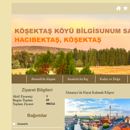
Ahmetli'de Akşam
Anadolu'da Kış
Kadın ve Doğa
Ziyaret Bilgileri
Almanya’da Hayat Kalmadı Klişesi
Aktif Ziyaretçi
3
Bugün Toplam
69
Toplam Ziyaret
906554
Bağıntılar
Anasayfa