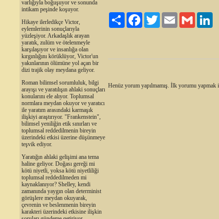
varlığıyla boğuşuyor ve sonunda
intikam peşinde koşuyor.
Paylaş
Facebook
Twitter
Email
Gmail
Li
Hikaye ilerledikçe Victor,
eylemlerinin sonuçlarıyla
yüzleşiyor. Arkadaşlık arayan
yaratık, zulüm ve ötelenmeyle
karşılaşıyor ve insanlığa olan
kırgınlığını körüklüyor, Victor'un
yakınlarının ölümüne yol açan bir
dizi trajik olay meydana geliyor.
Roman bilimsel sorumluluk, bilgi
Henüz yorum yapılmamış. İlk yorumu yapmak 
arayışı ve yaratılışın ahlaki sonuçları
konularını ele alıyor. Toplumsal
normlara meydan okuyor ve yaratıcı
ile yaratım arasındaki karmaşık
ilişkiyi araştırıyor. "Frankenstein",
bilimsel yeniliğin etik sınırları ve
toplumsal reddedilmenin bireyin
üzerindeki etkisi üzerine düşünmeye
teşvik ediyor.
Yaratığın ahlaki gelişimi ana tema
haline geliyor. Doğası gereği mi
kötü niyetli, yoksa kötü niyetliliği
toplumsal reddedilmeden mi
kaynaklanıyor? Shelley, kendi
zamanında yaygın olan determinist
görüşlere meydan okuyarak,
çevrenin ve beslenmenin bireyin
karakteri üzerindeki etkisine ilişkin
soruları gündeme getiriyor.