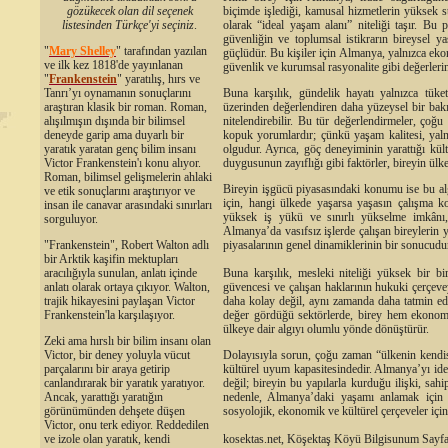
gözükecek olan dil seçenek
biçimde işlediği, kamusal hizmetlerin yüksek s
listesinden Türkçe'yi seçiniz
.
olarak “ideal yaşam alanı” niteliği taşır. Bu p
güvenliğin ve toplumsal istikrarın bireysel ya
"
Mary Shelley
"
tarafından yazılan
güçlüdür. Bu kişiler için Almanya, yalnızca ekon
ve ilk kez 1818'de yayınlanan
güvenlik ve kurumsal rasyonalite gibi değerlerin
"
Frankenstein
" yaratılış, hırs ve
Tanrı’yı oynamanın sonuçlarını
Buna karşılık, gündelik hayatı yalnızca tüketi
araştıran klasik bir roman. Roman,
üzerinden değerlendiren daha yüzeysel bir bakı
alışılmışın dışında bir bilimsel
nitelendirebilir. Bu tür değerlendirmeler, çoğ
deneyde garip ama duyarlı bir
kopuk yorumlardır; çünkü yaşam kalitesi, yaln
yaratık yaratan genç bilim insanı
olgudur. Ayrıca, göç deneyiminin yarattığı kültü
Victor Frankenstein'ı konu alıyor.
duygusunun zayıflığı gibi faktörler, bireyin ülkey
Roman, bilimsel gelişmelerin ahlaki
Bireyin işgücü piyasasındaki konumu ise bu algıl
ve etik sonuçlarını araştırıyor ve
için, hangi ülkede yaşarsa yaşasın çalışma koş
insan ile canavar arasındaki sınırları
yüksek iş yükü ve sınırlı yükselme imkânı, 
sorguluyor.
Almanya’da vasıfsız işlerde çalışan bireylerin 
"Frankenstein", Robert Walton adlı
piyasalarının genel dinamiklerinin bir sonucudu
bir Arktik kaşifin mektupları
aracılığıyla sunulan, anlatı içinde
Buna karşılık, mesleki niteliği yüksek bir bi
anlatı olarak ortaya çıkıyor. Walton,
güvencesi ve çalışan haklarının hukuki çerçev
trajik hikayesini paylaşan Victor
daha kolay değil, aynı zamanda daha tatmin edici
Frankenstein'la karşılaşıyor.
değer gördüğü sektörlerde, birey hem ekonom
ülkeye dair algıyı olumlu yönde dönüştürür.
Zeki ama hırslı bir bilim insanı olan
Victor, bir deney yoluyla vücut
Dolayısıyla sorun, çoğu zaman “ülkenin kendis
parçalarını bir araya getirip
kültürel uyum kapasitesindedir. Almanya’yı idea
canlandırarak bir yaratık yaratıyor.
değil; bireyin bu yapılarla kurduğu ilişki, sa
Ancak, yarattığı yaratığın
nedenle, Almanya’daki yaşamı anlamak için b
görünümünden dehşete düşen
sosyolojik, ekonomik ve kültürel çerçeveler içi
Victor, onu terk ediyor. Reddedilen
ve izole olan yaratık, kendi
kosektas.net, Köşektaş Köyü Bilgisunum Sayfa