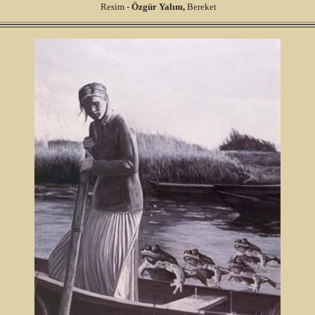
Resim -
Özgür
Yalım,
Bereket