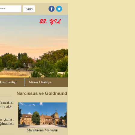
taş Estetiği
Mirror l Natalya
Narcissus ve Goldmund
Sanatlar
lü aldı.
er çizmiş,
ğdırabilen
Mariabronn Manastırı