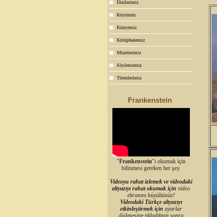
Dizilerimiz
Köyümüz
Künyemiz
Kütüphanemiz
Müzelerimiz
Söylencemiz
Törenlerimiz
Frankenstein
"
Frankenstein
"ı okumak için
bilinmesi gereken her şey.
Videoyu rahat izlemek ve videodaki
altyazıyı rahat okumak için
video
ekranını büyültünüz!
Videodaki Türkçe altyazıyı
etkinleştirmek için
ayarlar
düğmesine tıkladıktan sonra