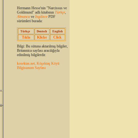
Hermann Hesse'nin "Narcissus ve
Goldmund" adlı kitabının
Türkçe
,
Almanca
ve
İngilizce
PDF
sürümleri burada:
Türkçe
Deutsch
English
Tıkla
Klicke
Click
Bilgi: Bu sütuna aktarılmış bilgiler,
Britannica sayfası aracılığıyla
edinilmiş bilgilerdir.
kosektas.net, Köşektaş Köyü
Bilgisunum Sayfası