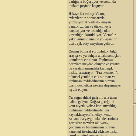
varlığıyla boğuşuyor ve sonunda
intikam peşinde koşuyor.
Hikaye ilerledikçe Victor,
eylemlerinin sonuçlarıyla
yüzleşiyor. Arkadaşlık arayan
yaratık, zulüm ve ötelenmeyle
karşılaşıyor ve insanlığa olan
kırgınlığını körüklüyor, Victor'un
yakınlarının ölümüne yol açan bir
dizi trajik olay meydana geliyor.
Roman bilimsel sorumluluk, bilgi
arayışı ve yaratılışın ahlaki sonuçları
konularını ele alıyor. Toplumsal
normlara meydan okuyor ve yaratıcı
ile yaratım arasındaki karmaşık
ilişkiyi araştırıyor. "Frankenstein",
bilimsel yeniliğin etik sınırları ve
toplumsal reddedilmenin bireyin
üzerindeki etkisi üzerine düşünmeye
teşvik ediyor.
Yaratığın ahlaki gelişimi ana tema
haline geliyor. Doğası gereği mi
kötü niyetli, yoksa kötü niyetliliği
toplumsal reddedilmeden mi
kaynaklanıyor? Shelley, kendi
zamanında yaygın olan determinist
görüşlere meydan okuyarak,
çevrenin ve beslenmenin bireyin
karakteri üzerindeki etkisine ilişkin
soruları gündeme getiriyor.