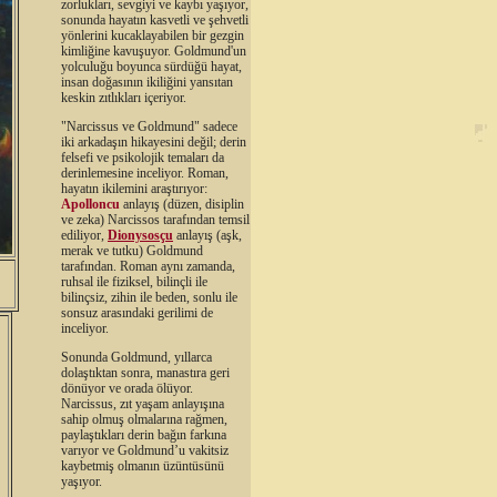
zorlukları, sevgiyi ve kaybı yaşıyor,
sonunda hayatın kasvetli ve şehvetli
yönlerini kucaklayabilen bir gezgin
kimliğine kavuşuyor. Goldmund'un
yolculuğu boyunca sürdüğü hayat,
insan doğasının ikiliğini yansıtan
keskin zıtlıkları içeriyor.
"Narcissus ve Goldmund" sadece
iki arkadaşın hikayesini değil; derin
felsefi ve psikolojik temaları da
derinlemesine inceliyor. Roman,
hayatın ikilemini araştırıyor:
Apolloncu
anlayış (düzen, disiplin
ve zeka) Narcissos tarafından temsil
ediliyor,
Dionysosçu
anlayış (aşk,
merak ve tutku) Goldmund
tarafından. Roman aynı zamanda,
ruhsal ile fiziksel, bilinçli ile
bilinçsiz, zihin ile beden, sonlu ile
sonsuz arasındaki gerilimi de
inceliyor.
Sonunda Goldmund, yıllarca
dolaştıktan sonra, manastıra geri
dönüyor ve orada ölüyor.
Narcissus, zıt yaşam anlayışına
sahip olmuş olmalarına rağmen,
paylaştıkları derin bağın farkına
varıyor ve Goldmund’u vakitsiz
kaybetmiş olmanın üzüntüsünü
yaşıyor.