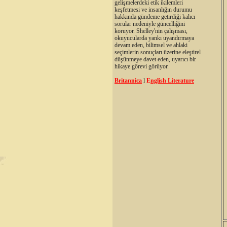
gelişmelerdeki etik ikilemleri
keşfetmesi ve insanlığın durumu
hakkında gündeme getirdiği kalıcı
sorular nedeniyle güncelliğini
koruyor. Shelley'nin çalışması,
okuyucularda yankı uyandırmaya
devam eden, bilimsel ve ahlaki
seçimlerin sonuçları üzerine eleştirel
düşünmeye davet eden, uyarıcı bir
hikaye görevi görüyor.
Britannica
l
E
nglish Literature