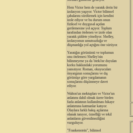
Hem Victor hem de yaratık derin bir
izolasyon yaşıyor. Victor bilimsel
çabalarını sürdürmek için kendini
izole ediyor ve bu durum onun
fiziksel ve duygusal açıdan
gerilemesine yol açıyor. Toplum
tarafından ötelenen ve izole olan
yaratık şiddete yöneliyor. Shelley,
izolasyonun umutsuzluğa ve
düşmanlığa yol açtığını öne sürüyor.
Yaratığın görünümü ve toplumun
onu ötelemesi Shelley'nin
bilinmeyene ya da 'öteki'ne duyulan
korku hakkındaki yorumunu
yansıtıyor. Roman, okuyucuları
önyargının sonuçlarını ve dış
görünüşe göre yargılamanın
sonuçlarını düşünmeye davet
ediyor.
Walton'un mektupları ve Victor'un
anlatımı dahil olmak üzere birden
fazla anlatının kullanılması hikaye
anlatımına katmanlar katıyor.
Olaylara farklı bakış açılarına
olanak tanıyor, öznelliği ve tekil
anlatıların güvenilmezliğini
vurguluyor.
"Frankenstein", bilimsel