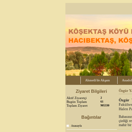
Ahmetli'de Akşam
Anadol
Ziyaret Bilgileri
Özgür Y
Aktif Ziyaretçi
2
Özgür 
Bugün Toplam
61
Fakülte
Toplam Ziyaret
905330
Halen Pa
Bağıntılar
Babasının
çizdiği r
mahir bir
Anasayfa