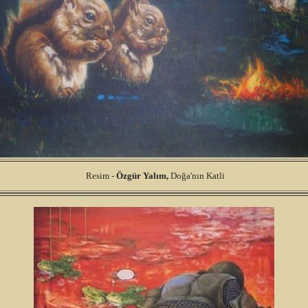
Resim -
Özgür
Yalım,
Doğa'nın Katli