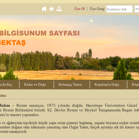
Üye Ol
Üye Girişi
u'da Kış
Kadın ve Doğa
Kırlangıç Tepesi
Köşektaş'ta Doğa
Köşek
alım
Yalım
– Resim sanatçısı. 1975 yılında doğdu. Hacettepe Üniversitesi Güzel 
si Resim Bölümünü bitirdi. 62. Devlet Resim ve Heykel Yarışmasında Başarı ödü
ris’te master yapmakta.
 ve ağabeyinin teşvikiyle küçük yaşta resim çizmeye başlamış, yaşamı boyunca seçkin resiml
esimlere doğaya olan tutkusunu yansıtmış olan Özgür Yalım, birçok ayrıntıyı tek bir kareye sı
 resim sanatçısıydı.