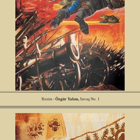
Resim -
Özgür
Yalım,
Savaş No. 1