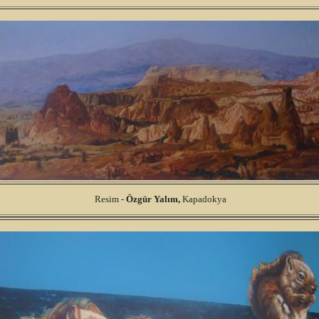
Resim -
Özgür
Yalım,
Kapadokya