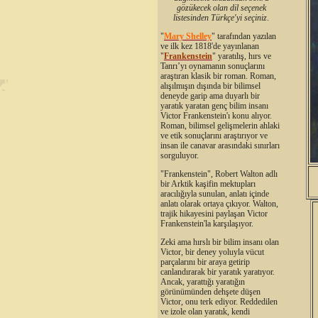
gözükecek olan dil seçenek
listesinden Türkçe'yi seçiniz
.
"
Mary Shelley
"
tarafından yazılan
ve ilk kez 1818'de yayınlanan
"
Frankenstein
" yaratılış, hırs ve
Tanrı’yı oynamanın sonuçlarını
araştıran klasik bir roman. Roman,
alışılmışın dışında bir bilimsel
deneyde garip ama duyarlı bir
yaratık yaratan genç bilim insanı
Victor Frankenstein'ı konu alıyor.
Roman, bilimsel gelişmelerin ahlaki
ve etik sonuçlarını araştırıyor ve
insan ile canavar arasındaki sınırları
sorguluyor.
"Frankenstein", Robert Walton adlı
bir Arktik kaşifin mektupları
aracılığıyla sunulan, anlatı içinde
anlatı olarak ortaya çıkıyor. Walton,
trajik hikayesini paylaşan Victor
Frankenstein'la karşılaşıyor.
Zeki ama hırslı bir bilim insanı olan
Victor, bir deney yoluyla vücut
parçalarını bir araya getirip
canlandırarak bir yaratık yaratıyor.
Ancak, yarattığı yaratığın
görünümünden dehşete düşen
Victor, onu terk ediyor. Reddedilen
ve izole olan yaratık, kendi