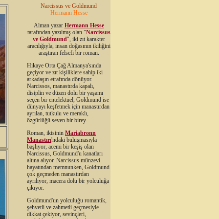
Narcissus ve Goldmund
Hermann Hesse
Alman yazar
Hermann Hesse
tarafından yazılmış olan "
Narcissus
ve Goldmund
", iki zıt karakter
aracılığıyla, insan doğasının ikiliğini
araştıran felsefi bir roman.
Hikaye Orta Çağ Almanya'sında
geçiyor ve zıt kişiliklere sahip iki
arkadaşın etrafında dönüyor.
Narcissos, manastırda kapalı,
disiplin ve düzen dolu bir yaşamı
seçen bir entelektüel, Goldmund ise
dünyayı keşfetmek için manastırdan
ayrılan, tutkulu ve meraklı,
özgürlüğü seven bir birey.
Roman, ikisinin
Mariabronn
Manastırı
'ndaki buluşmasıyla
başlıyor, acemi bir keşiş olan
Narcissus, Goldmund'u kanatları
altına alıyor. Narcissus münzevi
hayatından memnunken, Goldmund
çok geçmeden manastırdan
ayrılıyor, macera dolu bir yolculuğa
çıkıyor.
Goldmund'un yolculuğu romantik,
şehvetli ve zahmetli geçmesiyle
dikkat çekiyor, sevinçleri,