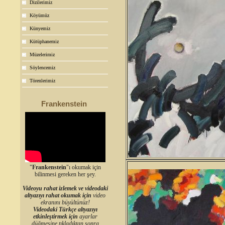
Dizilerimiz
Köyümüz
Künyemiz
Kütüphanemiz
Müzelerimiz
Söylencemiz
Törenlerimiz
Frankenstein
"
Frankenstein
"ı okumak için
bilinmesi gereken her şey.
Videoyu rahat izlemek ve videodaki
altyazıyı rahat okumak için
video
ekranını büyültünüz!
Videodaki Türkçe altyazıyı
etkinleştirmek için
ayarlar
düğmesine tıkladıktan sonra