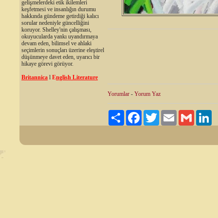
gelişmelerdeki etik ikilemleri
keşfetmesi ve insanlığın durumu
hakkında gündeme getirdiği kalıcı
sorular nedeniyle güncelliğini
koruyor. Shelley'nin çalışması,
okuyucularda yankı uyandırmaya
devam eden, bilimsel ve ahlaki
seçimlerin sonuçları üzerine eleştirel
düşünmeye davet eden, uyarıcı bir
hikaye görevi görüyor.
Britannica
l
E
nglish Literature
Yorumlar
-
Yorum Yaz
Paylaş
Facebook
Twitter
Email
Gmail
Li