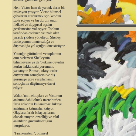
Hem Victor hem de yaratık derin bir
izolasyon yaşıyor. Victor bilimsel
çabalarını sürdürmek için kendini
izole ediyor ve bu durum onun
fiziksel ve duygusal açıdan
gerilemesine yol açıyor. Toplum
tarafından ötelenen ve izole olan
yaratık şiddete yöneliyor. Shelley,
izolasyonun umutsuzluğa ve
düşmanlığa yol açtığını öne sürüyor.
Yaratığın görünümü ve toplumun
onu ötelemesi Shelley'nin
bilinmeyene ya da 'öteki'ne duyulan
korku hakkındaki yorumunu
yansıtıyor. Roman, okuyucuları
önyargının sonuçlarını ve dış
görünüşe göre yargılamanın
sonuçlarını düşünmeye davet
ediyor.
Walton'un mektupları ve Victor'un
anlatımı dahil olmak üzere birden
fazla anlatının kullanılması hikaye
anlatımına katmanlar katıyor.
Olaylara farklı bakış açılarına
olanak tanıyor, öznelliği ve tekil
anlatıların güvenilmezliğini
vurguluyor.
"Frankenstein", bilimsel