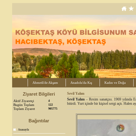
Ahmetli'de Akşam
Anadolu'da Kış
Kadın ve Doğa
Ziyaret Bilgileri
Sevil Yalım
Sevil Yalım
– Resim sanatçısı. 1969 yılında 
Aktif Ziyaretçi
4
bitirdi. Yurt içinde bir kişisel sergi açtı. Halen
Bugün Toplam
122
Toplam Ziyaret
905775
Bağıntılar
Anasayfa