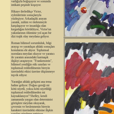
varlığıyla boğuşuyor ve sonunda
intikam peşinde koşuyor.
Hikaye ilerledikçe Victor,
eylemlerinin sonuçlarıyla
yüzleşiyor. Arkadaşlık arayan
yaratık, zulüm ve ötelenmeyle
karşılaşıyor ve insanlığa olan
kırgınlığını körüklüyor, Victor'un
yakınlarının ölümüne yol açan bir
dizi trajik olay meydana geliyor.
Roman bilimsel sorumluluk, bilgi
arayışı ve yaratılışın ahlaki sonuçları
konularını ele alıyor. Toplumsal
normlara meydan okuyor ve yaratıcı
ile yaratım arasındaki karmaşık
ilişkiyi araştırıyor. "Frankenstein",
bilimsel yeniliğin etik sınırları ve
toplumsal reddedilmenin bireyin
üzerindeki etkisi üzerine düşünmeye
teşvik ediyor.
Yaratığın ahlaki gelişimi ana tema
haline geliyor. Doğası gereği mi
kötü niyetli, yoksa kötü niyetliliği
toplumsal reddedilmeden mi
kaynaklanıyor? Shelley, kendi
zamanında yaygın olan determinist
görüşlere meydan okuyarak,
çevrenin ve beslenmenin bireyin
karakteri üzerindeki etkisine ilişkin
soruları gündeme getiriyor.