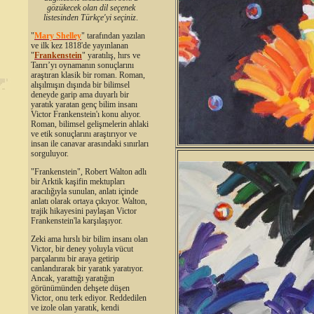
gözükecek olan dil seçenek
listesinden Türkçe'yi seçiniz
.
"
Mary Shelley
"
tarafından yazılan
ve ilk kez 1818'de yayınlanan
"
Frankenstein
" yaratılış, hırs ve
Tanrı’yı oynamanın sonuçlarını
araştıran klasik bir roman. Roman,
alışılmışın dışında bir bilimsel
deneyde garip ama duyarlı bir
yaratık yaratan genç bilim insanı
Victor Frankenstein'ı konu alıyor.
Roman, bilimsel gelişmelerin ahlaki
ve etik sonuçlarını araştırıyor ve
insan ile canavar arasındaki sınırları
sorguluyor.
"Frankenstein", Robert Walton adlı
bir Arktik kaşifin mektupları
aracılığıyla sunulan, anlatı içinde
anlatı olarak ortaya çıkıyor. Walton,
trajik hikayesini paylaşan Victor
Frankenstein'la karşılaşıyor.
Zeki ama hırslı bir bilim insanı olan
Victor, bir deney yoluyla vücut
parçalarını bir araya getirip
canlandırarak bir yaratık yaratıyor.
Ancak, yarattığı yaratığın
görünümünden dehşete düşen
Victor, onu terk ediyor. Reddedilen
ve izole olan yaratık, kendi