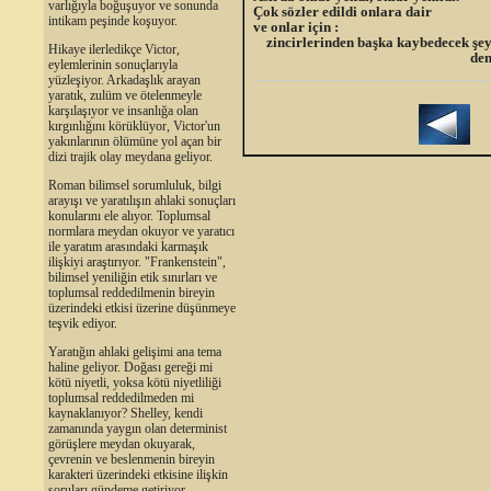
varlığıyla boğuşuyor ve sonunda
Çok sözler edildi onlara dair
intikam peşinde koşuyor.
ve onlar için :
zincirlerinden başka kaybedecek şeyl
Hikaye ilerledikçe Victor,
denildi
eylemlerinin sonuçlarıyla
yüzleşiyor. Arkadaşlık arayan
yaratık, zulüm ve ötelenmeyle
karşılaşıyor ve insanlığa olan
kırgınlığını körüklüyor, Victor'un
yakınlarının ölümüne yol açan bir
dizi trajik olay meydana geliyor.
Roman bilimsel sorumluluk, bilgi
arayışı ve yaratılışın ahlaki sonuçları
konularını ele alıyor. Toplumsal
normlara meydan okuyor ve yaratıcı
ile yaratım arasındaki karmaşık
ilişkiyi araştırıyor. "Frankenstein",
bilimsel yeniliğin etik sınırları ve
toplumsal reddedilmenin bireyin
üzerindeki etkisi üzerine düşünmeye
teşvik ediyor.
Yaratığın ahlaki gelişimi ana tema
haline geliyor. Doğası gereği mi
kötü niyetli, yoksa kötü niyetliliği
toplumsal reddedilmeden mi
kaynaklanıyor? Shelley, kendi
zamanında yaygın olan determinist
görüşlere meydan okuyarak,
çevrenin ve beslenmenin bireyin
karakteri üzerindeki etkisine ilişkin
soruları gündeme getiriyor.