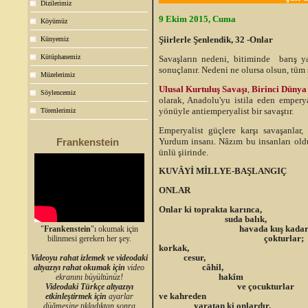
Dizilerimiz
9 Ekim 2015, Cuma
Köyümüz
Şiirlerle Şenlendik, 32 -Onlar
Künyemiz
Kütüphanemiz
Savaşların nedeni, bitiminde barış y
sonuçlanır. Nedeni ne olursa olsun, tüm s
Müzelerimiz
Ulusal Kurtuluş Savaşı
,
Birinci Dünya
Söylencemiz
olarak, Anadolu'yu istila eden empery
yönüyle antiemperyalist bir savaştır.
Törenlerimiz
Emperyalist güçlere karşı savaşanlar, 
Yurdum insanı. Nâzım bu insanları oldu
Frankenstein
ünlü şiirinde.
KUVÂYİ MİLLYE-BAŞLANGIÇ
ONLAR
Onlar ki toprakta karınca,
suda balık,
havada kuş kada
"
Frankenstein
"ı okumak için
çokturlar;
bilinmesi gereken her şey.
korkak,
cesur,
Videoyu rahat izlemek ve videodaki
câhil,
altyazıyı rahat okumak için
video
hakîm
ekranını büyültünüz!
ve çocukturlar
Videodaki Türkçe altyazıyı
ve kahreden
etkinleştirmek için
ayarlar
yaratan ki onlardır,
düğmesine tıkladıktan sonra