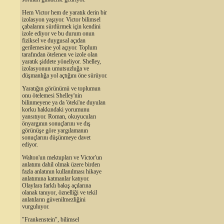
Hem Victor hem de yaratık derin bir
izolasyon yaşıyor. Victor bilimsel
çabalarını sürdürmek için kendini
izole ediyor ve bu durum onun
fiziksel ve duygusal açıdan
gerilemesine yol açıyor. Toplum
tarafından ötelenen ve izole olan
yaratık şiddete yöneliyor. Shelley,
izolasyonun umutsuzluğa ve
düşmanlığa yol açtığını öne sürüyor.
Yaratığın görünümü ve toplumun
onu ötelemesi Shelley'nin
bilinmeyene ya da 'öteki'ne duyulan
korku hakkındaki yorumunu
yansıtıyor. Roman, okuyucuları
önyargının sonuçlarını ve dış
görünüşe göre yargılamanın
sonuçlarını düşünmeye davet
ediyor.
Walton'un mektupları ve Victor'un
anlatımı dahil olmak üzere birden
fazla anlatının kullanılması hikaye
anlatımına katmanlar katıyor.
Olaylara farklı bakış açılarına
olanak tanıyor, öznelliği ve tekil
anlatıların güvenilmezliğini
vurguluyor.
"Frankenstein", bilimsel