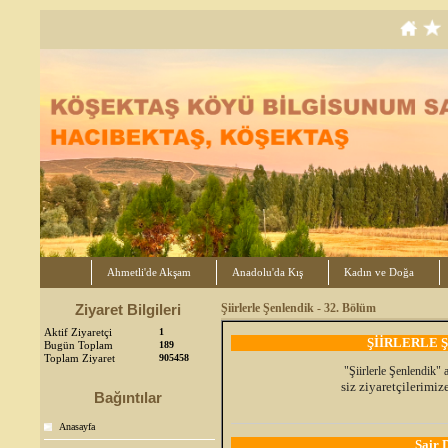
Ahmetli'de Akşam
Anadolu'da Kış
Kadın ve Doğa
Ziyaret Bilgileri
Şiirlerle Şenlendik - 32. Bölüm
Aktif Ziyaretçi
1
ŞİİRLERLE Ş
Bugün Toplam
189
Toplam Ziyaret
905458
"Şiirlerle Şenlendik" 
siz ziyaretçilerimi
Bağıntılar
Anasayfa
Şair 