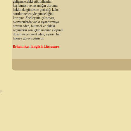
gelişmelerdeki etik ikilemleri
keşfetmesi ve insanlığın durumu
hakkında gündeme getirdiği kalıcı
sorular nedeniyle güncelliğini
koruyor. Shelley'nin çalışması,
okuyucularda yankı uyandırmaya
devam eden, bilimsel ve ahlaki
seçimlerin sonuçları üzerine eleştirel
düşünmeye davet eden, uyarıcı bir
hikaye görevi görüyor.
Britannica
l
E
nglish Literature