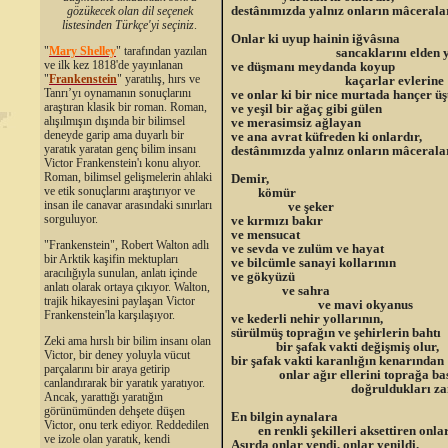
destânımızda yalnız onların mâceralar
gözükecek olan dil seçenek
listesinden Türkçe'yi seçiniz
.
Onlar ki uyup hainin iğvâsına
"
Mary Shelley
"
tarafından yazılan
sancaklarını elden yere 
ve ilk kez 1818'de yayınlanan
ve düşmanı meydanda koyup
"
Frankenstein
" yaratılış, hırs ve
kaçarlar evlerine
Tanrı’yı oynamanın sonuçlarını
ve onlar ki bir nice murtada hançer ü
araştıran klasik bir roman. Roman,
ve yeşil bir ağaç gibi gülen
alışılmışın dışında bir bilimsel
ve merasimsiz ağlayan
deneyde garip ama duyarlı bir
ve ana avrat küfreden ki onlardır,
yaratık yaratan genç bilim insanı
destânımızda yalnız onların mâceralar
Victor Frankenstein'ı konu alıyor.
Roman, bilimsel gelişmelerin ahlaki
Demir,
ve etik sonuçlarını araştırıyor ve
kömür
insan ile canavar arasındaki sınırları
ve şeker
sorguluyor.
ve kırmızı bakır
ve mensucat
"Frankenstein", Robert Walton adlı
ve sevda ve zulüm ve hayat
bir Arktik kaşifin mektupları
ve bilcümle sanayi kollarının
aracılığıyla sunulan, anlatı içinde
ve gökyüzü
anlatı olarak ortaya çıkıyor. Walton,
ve sahra
trajik hikayesini paylaşan Victor
ve mavi okyanus
Frankenstein'la karşılaşıyor.
ve kederli nehir yollarının,
sürülmüş toprağın ve şehirlerin bahtı
Zeki ama hırslı bir bilim insanı olan
bir şafak vakti değişmiş olur,
Victor, bir deney yoluyla vücut
bir şafak vakti karanlığın kenarından
parçalarını bir araya getirip
onlar ağır ellerini toprağa bas
canlandırarak bir yaratık yaratıyor.
doğruldukları zam
Ancak, yarattığı yaratığın
görünümünden dehşete düşen
En bilgin aynalara
Victor, onu terk ediyor. Reddedilen
en renkli şekilleri aksettiren onlar
ve izole olan yaratık, kendi
Asırda onlar yendi, onlar yenildi.